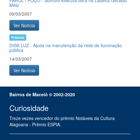
FAROL / POÇO - Somurb executa obra na Ladeira Geraldo
Melo
09/03/2007
Ver Notícia
Próxima
DISK LUZ - Ajuda na manutenção da rede de iluminação
pública
14/03/2007
Ver Notícia
Bairros de Maceíó © 2002-2020
Curiosidade
Treze vezes vencedor do prêmio Notáveis da Cultura
Alagoana - Prêmio ESPIA.