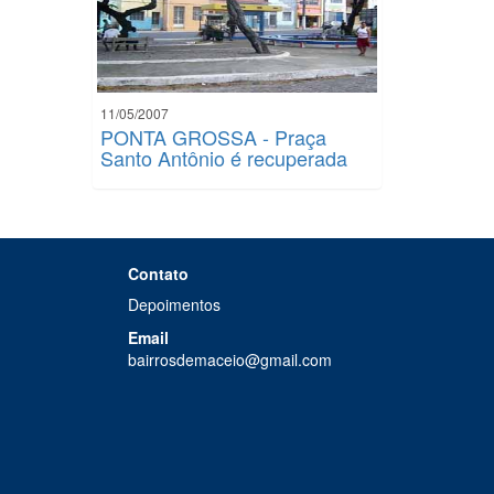
11/05/2007
PONTA GROSSA - Praça
Santo Antônio é recuperada
Contato
Depoimentos
Email
bairrosdemaceio@gmail.com