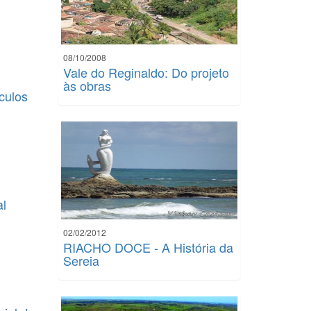
08/10/2008
Vale do Reginaldo: Do projeto
às obras
culos
al
02/02/2012
RIACHO DOCE - A História da
Sereia