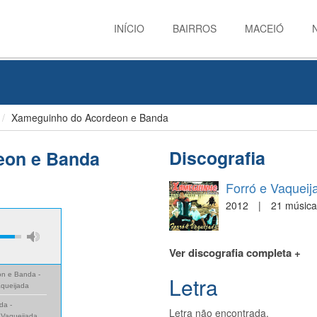
INÍCIO
BAIRROS
MACEIÓ
Xameguinho do Acordeon e Banda
Discografia
eon e Banda
Forró e Vaqueij
2012
|
21 música
Ver discografia completa +
n e Banda -
Letra
aqueijada
da -
Letra não encontrada.
 Vaqueijada