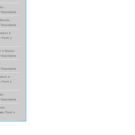
da -
e Vaqueijada
Banda -
e Vaqueijada
rdeon e
:
Forró e
 e Banda -
e Vaqueijada
-
e Vaqueijada
rdeon e
:
Forró e
da -
e Vaqueijada
da -
um:
Forró e