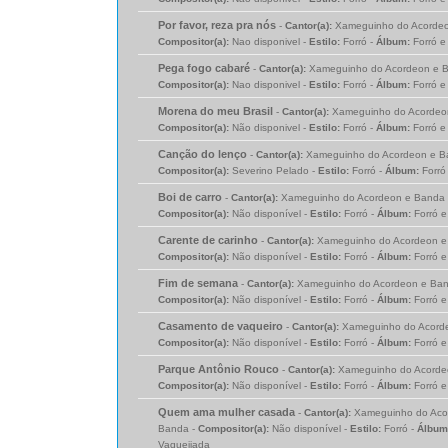
Por favor, reza pra nós
-
Cantor(a):
Xameguinho do Acordeo
Compositor(a):
Nao disponivel -
Estilo:
Forró -
Álbum:
Forró e
Pega fogo cabaré
-
Cantor(a):
Xameguinho do Acordeon e B
Compositor(a):
Nao disponivel -
Estilo:
Forró -
Álbum:
Forró e
Morena do meu Brasil
-
Cantor(a):
Xameguinho do Acordeo
Compositor(a):
Não disponivel -
Estilo:
Forró -
Álbum:
Forró e
Canção do lenço
-
Cantor(a):
Xameguinho do Acordeon e B
Compositor(a):
Severino Pelado -
Estilo:
Forró -
Álbum:
Forró
Boi de carro
-
Cantor(a):
Xameguinho do Acordeon e Banda 
Compositor(a):
Não disponível -
Estilo:
Forró -
Álbum:
Forró 
Carente de carinho
-
Cantor(a):
Xameguinho do Acordeon e
Compositor(a):
Não disponível -
Estilo:
Forró -
Álbum:
Forró 
Fim de semana
-
Cantor(a):
Xameguinho do Acordeon e Ban
Compositor(a):
Não disponível -
Estilo:
Forró -
Álbum:
Forró 
Casamento de vaqueiro
-
Cantor(a):
Xameguinho do Acord
Compositor(a):
Não disponível -
Estilo:
Forró -
Álbum:
Forró 
Parque Antônio Rouco
-
Cantor(a):
Xameguinho do Acorde
Compositor(a):
Não disponível -
Estilo:
Forró -
Álbum:
Forró 
Quem ama mulher casada
-
Cantor(a):
Xameguinho do Aco
Banda -
Compositor(a):
Não disponível -
Estilo:
Forró -
Álbum
Vaqueijada