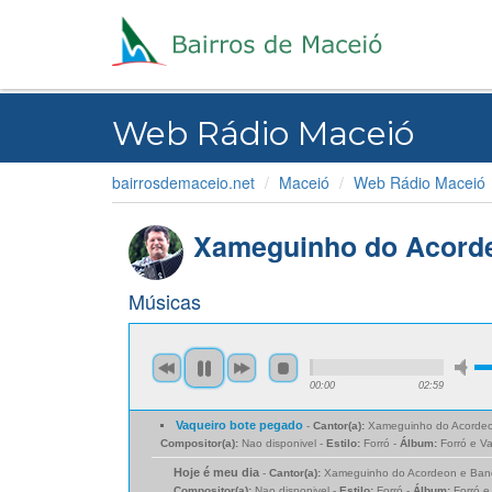
Web Rádio Maceió
bairrosdemaceio.net
Maceió
Web Rádio Maceió
Xameguinho do Acord
Músicas
00:00
02:59
Vaqueiro bote pegado
-
Cantor(a):
Xameguinho do Acordeo
Compositor(a):
Nao disponivel -
Estilo:
Forró -
Álbum:
Forró e V
Hoje é meu dia
-
Cantor(a):
Xameguinho do Acordeon e Ban
Compositor(a):
Nao disponivel -
Estilo:
Forró -
Álbum:
Forró e