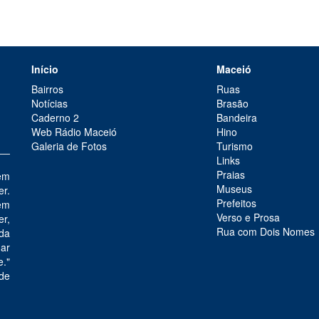
Início
Maceió
Bairros
Ruas
Notícias
Brasão
Caderno 2
Bandeira
Web Rádio Maceió
Hino
Galeria de Fotos
Turismo
Links
Praias
em
Museus
er.
Prefeitos
em
Verso e Prosa
r,
Rua com Dois Nomes
 da
mar
e."
de