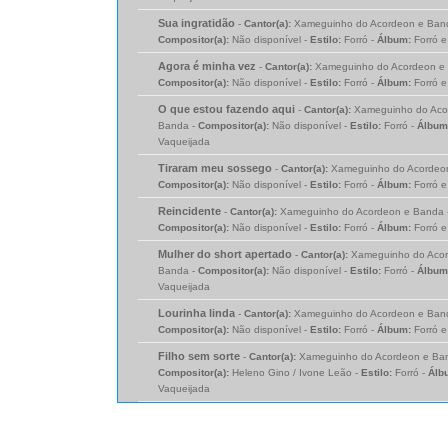
Sua ingratidão
-
Cantor(a):
Xameguinho do Acordeon e Ban
Compositor(a):
Não disponível -
Estilo:
Forró -
Álbum:
Forró 
Agora é minha vez
-
Cantor(a):
Xameguinho do Acordeon e 
Compositor(a):
Não disponível -
Estilo:
Forró -
Álbum:
Forró 
O que estou fazendo aqui
-
Cantor(a):
Xameguinho do Aco
Banda -
Compositor(a):
Não disponível -
Estilo:
Forró -
Álbum
Vaqueijada
Tiraram meu sossego
-
Cantor(a):
Xameguinho do Acordeon
Compositor(a):
Não disponível -
Estilo:
Forró -
Álbum:
Forró 
Reincidente
-
Cantor(a):
Xameguinho do Acordeon e Banda 
Compositor(a):
Não disponível -
Estilo:
Forró -
Álbum:
Forró 
Mulher do short apertado
-
Cantor(a):
Xameguinho do Aco
Banda -
Compositor(a):
Não disponível -
Estilo:
Forró -
Álbum
Vaqueijada
Lourinha linda
-
Cantor(a):
Xameguinho do Acordeon e Ban
Compositor(a):
Não disponível -
Estilo:
Forró -
Álbum:
Forró 
Filho sem sorte
-
Cantor(a):
Xameguinho do Acordeon e Ban
Compositor(a):
Heleno Gino / Ivone Leão -
Estilo:
Forró -
Álb
Vaqueijada