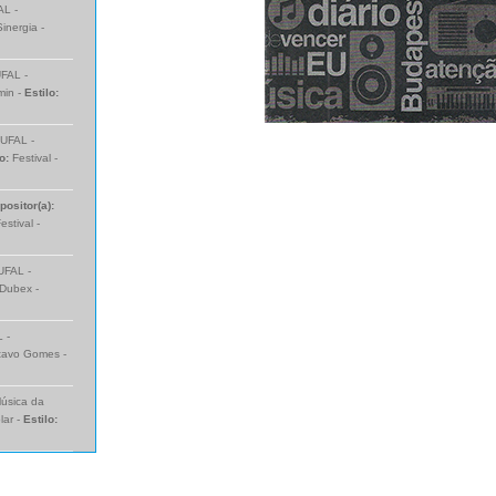
AL -
inergia -
UFAL -
min -
Estilo:
 UFAL -
lo:
Festival -
ositor(a):
estival -
UFAL -
Dubex -
 -
tavo Gomes -
Música da
lar -
Estilo: