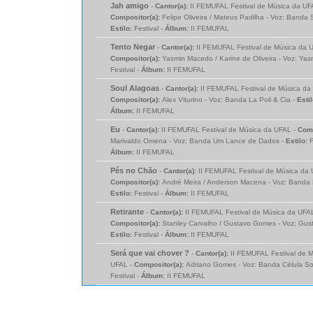
Jah amigo
-
Cantor(a):
II FEMUFAL Festival de Música da UF
Compositor(a):
Felipe Oliveira / Mateus Padilha - Voz: Banda S
Estilo:
Festival -
Álbum:
II FEMUFAL
Tento Negar
-
Cantor(a):
II FEMUFAL Festival de Música da 
Compositor(a):
Yasmin Macedo / Karine de Oliveira - Voz: Yas
Festival -
Álbum:
II FEMUFAL
Soul Alagoas
-
Cantor(a):
II FEMUFAL Festival de Música da
Compositor(a):
Alex Viturino - Voz: Banda La Poli & Cia -
Esti
Álbum:
II FEMUFAL
Eu
-
Cantor(a):
II FEMUFAL Festival de Música da UFAL -
Comp
Marivaldo Omena - Voz: Banda Um Lance de Dados -
Estilo:
F
Álbum:
II FEMUFAL
Pés no Chão
-
Cantor(a):
II FEMUFAL Festival de Música da 
Compositor(a):
André Meira / Anderson Macena - Voz: Banda 
Estilo:
Festival -
Álbum:
II FEMUFAL
Retirante
-
Cantor(a):
II FEMUFAL Festival de Música da UFAL
Compositor(a):
Stanley Carvalho / Gustavo Gomes - Voz: Gus
Estilo:
Festival -
Álbum:
II FEMUFAL
Será que vai chover ?
-
Cantor(a):
II FEMUFAL Festival de 
UFAL -
Compositor(a):
Adriano Gomes - Voz: Banda Célula So
Festival -
Álbum:
II FEMUFAL