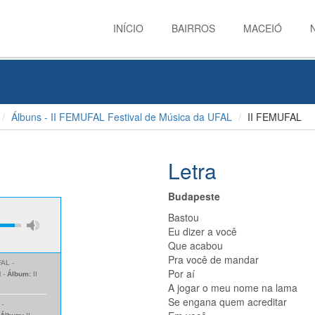
INÍCIO
BAIRROS
MACEIÓ
Álbuns - II FEMUFAL Festival de Música da UFAL
II FEMUFAL
Letra
Budapeste
Bastou
Eu dizer a você
Que acabou
Pra você de mandar
FAL -
Por aí
l -
Álbum:
II
A jogar o meu nome na lama
Se engana quem acreditar
 -