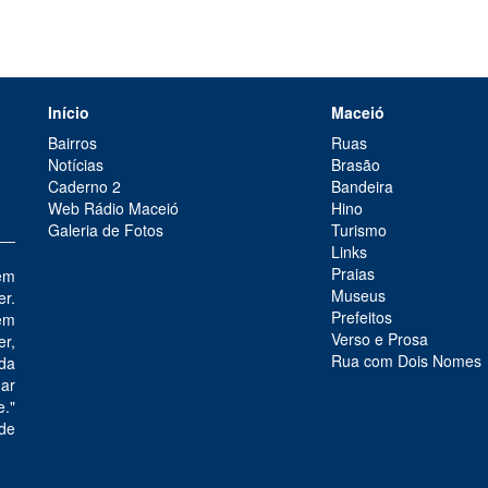
Início
Maceió
Bairros
Ruas
Notícias
Brasão
Caderno 2
Bandeira
Web Rádio Maceió
Hino
Galeria de Fotos
Turismo
Links
Praias
em
Museus
er.
Prefeitos
em
Verso e Prosa
r,
Rua com Dois Nomes
 da
mar
e."
de