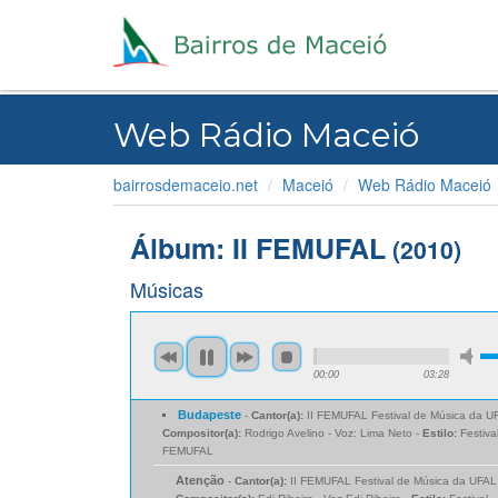
Web Rádio Maceió
bairrosdemaceio.net
Maceió
Web Rádio Maceió
Álbum: II FEMUFAL
(2010)
Músicas
00:00
03:28
Budapeste
-
Cantor(a):
II FEMUFAL Festival de Música da U
Compositor(a):
Rodrigo Avelino - Voz: Lima Neto -
Estilo:
Festiva
FEMUFAL
Atenção
-
Cantor(a):
II FEMUFAL Festival de Música da UFAL