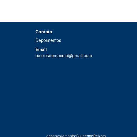
Contato
Depoimentos
Email
bairrosdemaceio@gmail.com
desenvolvimento:GuilhermePeixoto