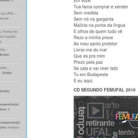
Em você
Álbum:
II
Tua fama comprar e vender
Sem medida
a da UFAL -
Sem nó na garganta
 Banda
Malícia na ponta da língua
E olhos de quem tudo vê
 Festival de
Rezo a minha prece
nda Capitão
AL
Ao meu santo protetor
Livrar-me do mal
FAL -
Que és pra mim
Estilo:
Prezo pela paz
Se cala e vai viver feliz
 UFAL -
 -
Estilo:
Tu em Budapeste
E eu aqui.
 -
CD SEGUNDO FEMUFAL 2010
-
Estilo:
ompositor(a):
lbum:
II
Compositor(a):
stilo:
Festival -