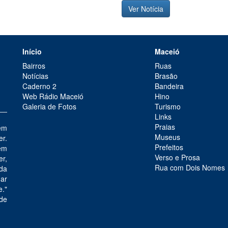
Ver Notícia
Início
Maceió
Bairros
Ruas
Notícias
Brasão
Caderno 2
Bandeira
Web Rádio Maceió
Hino
Galeria de Fotos
Turismo
Links
Praias
em
Museus
er.
Prefeitos
em
Verso e Prosa
r,
Rua com Dois Nomes
 da
mar
e."
de