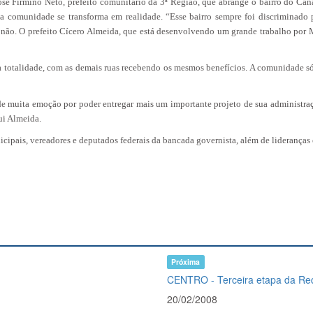
osé Firmino Neto, prefeito comunitário da 3ª Região, que abrange o bairro do Canaã
a comunidade se transforma em realidade. “Esse bairro sempre foi discriminado p
não. O prefeito Cícero Almeida, que está desenvolvendo um grande trabalho por 
 totalidade, com as demais ruas recebendo os mesmos benefícios. A comunidade só 
e muita emoção por poder entregar mais um importante projeto de sua administra
ui Almeida.
nicipais, vereadores e deputados federais da bancada governista, além de lideranças
Próxima
CENTRO - Terceira etapa da Req
20/02/2008