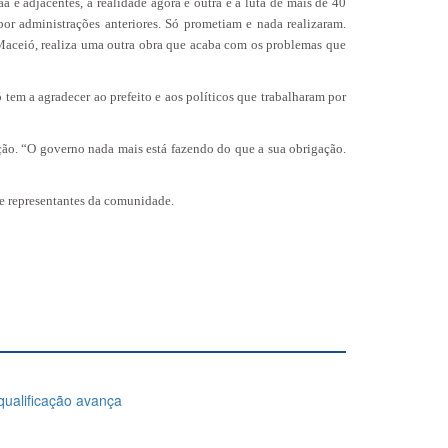
 e adjacentes, a realidade agora é outra e a luta de mais de 40
or administrações anteriores. Só prometiam e nada realizaram.
Maceió, realiza uma outra obra que acaba com os problemas que
tem a agradecer ao prefeito e aos políticos que trabalharam por
ção. “O governo nada mais está fazendo do que a sua obrigação.
 e representantes da comunidade.
ualificação avança