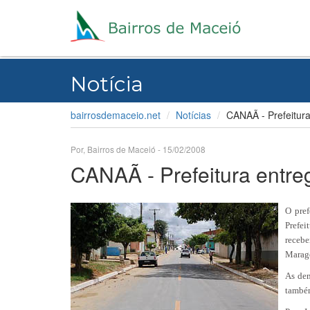
Notícia
bairrosdemaceio.net
Notícias
CANAÃ - Prefeitura
Por, Bairros de Maceió - 15/02/2008
CANAÃ - Prefeitura entre
O pref
Prefei
recebe
Marago
As dem
também