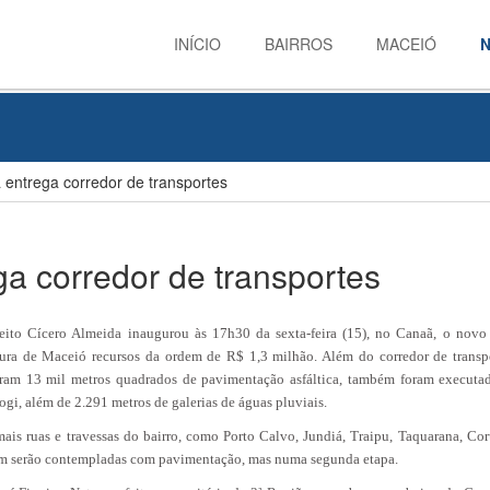
INÍCIO
BAIRROS
MACEIÓ
N
 entrega corredor de transportes
ga corredor de transportes
eito Cícero Almeida inaugurou às 17h30 da sexta-feira (15), no Canaã, o novo 
tura de Maceió recursos da ordem de R$ 1,3 milhão. Além do corredor de transp
ram 13 mil metros quadrados de pavimentação asfáltica, também foram executa
gi, além de 2.291 metros de galerias de águas pluviais.
ais ruas e travessas do bairro, como Porto Calvo, Jundiá, Traipu, Taquarana, Co
 serão contempladas com pavimentação, mas numa segunda etapa.