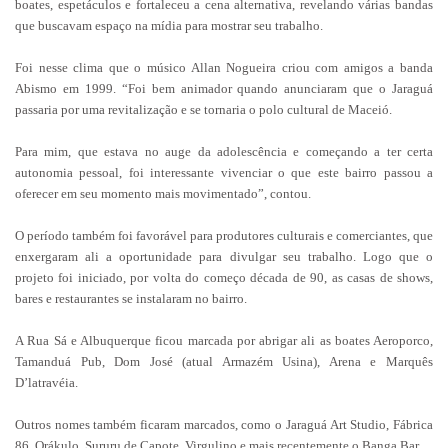
boates, espetáculos e fortaleceu a cena alternativa, revelando várias bandas
que buscavam espaço na mídia para mostrar seu trabalho.
Foi nesse clima que o músico Allan Nogueira criou com amigos a banda
Abismo em 1999. “Foi bem animador quando anunciaram que o Jaraguá
passaria por uma revitalização e se tornaria o polo cultural de Maceió.
Para mim, que estava no auge da adolescência e começando a ter certa
autonomia pessoal, foi interessante vivenciar o que este bairro passou a
oferecer em seu momento mais movimentado”, contou.
O período também foi favorável para produtores culturais e comerciantes, que
enxergaram ali a oportunidade para divulgar seu trabalho. Logo que o
projeto foi iniciado, por volta do começo década de 90, as casas de shows,
bares e restaurantes se instalaram no bairro.
A Rua Sá e Albuquerque ficou marcada por abrigar ali as boates Aeroporco,
Tamanduá Pub, Dom José (atual Armazém Usina), Arena e Marquês
D’latravéia.
Outros nomes também ficaram marcados, como o Jaraguá Art Studio, Fábrica
86, Orákulo, Sururu de Capote, Virgulino e mais recentemente o Banga Bar.