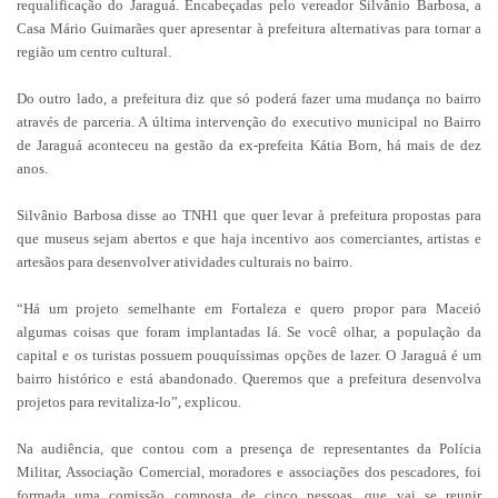
requalificação do Jaraguá. Encabeçadas pelo vereador Silvânio Barbosa, a
Casa Mário Guimarães quer apresentar à prefeitura alternativas para tornar a
região um centro cultural.
Do outro lado, a prefeitura diz que só poderá fazer uma mudança no bairro
através de parceria. A última intervenção do executivo municipal no Bairro
de Jaraguá aconteceu na gestão da ex-prefeita Kátia Born, há mais de dez
anos.
Silvânio Barbosa disse ao TNH1 que quer levar à prefeitura propostas para
que museus sejam abertos e que haja incentivo aos comerciantes, artistas e
artesãos para desenvolver atividades culturais no bairro.
“Há um projeto semelhante em Fortaleza e quero propor para Maceió
algumas coisas que foram implantadas lá. Se você olhar, a população da
capital e os turistas possuem pouquíssimas opções de lazer. O Jaraguá é um
bairro histórico e está abandonado. Queremos que a prefeitura desenvolva
projetos para revitaliza-lo”, explicou.
Na audiência, que contou com a presença de representantes da Polícia
Militar, Associação Comercial, moradores e associações dos pescadores, foi
formada uma comissão composta de cinco pessoas, que vai se reunir