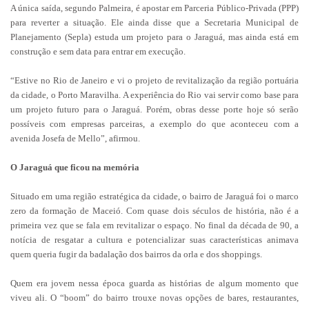
A única saída, segundo Palmeira, é apostar em Parceria Público-Privada (PPP)
para reverter a situação. Ele ainda disse que a Secretaria Municipal de
Planejamento (Sepla) estuda um projeto para o Jaraguá, mas ainda está em
construção e sem data para entrar em execução.
“Estive no Rio de Janeiro e vi o projeto de revitalização da região portuária
da cidade, o Porto Maravilha. A experiência do Rio vai servir como base para
um projeto futuro para o Jaraguá. Porém, obras desse porte hoje só serão
possíveis com empresas parceiras, a exemplo do que aconteceu com a
avenida Josefa de Mello”, afirmou.
O Jaraguá que ficou na memória
Situado em uma região estratégica da cidade, o bairro de Jaraguá foi o marco
zero da formação de Maceió. Com quase dois séculos de história, não é a
primeira vez que se fala em revitalizar o espaço. No final da década de 90, a
notícia de resgatar a cultura e potencializar suas características animava
quem queria fugir da badalação dos bairros da orla e dos shoppings.
Quem era jovem nessa época guarda as histórias de algum momento que
viveu ali. O “boom” do bairro trouxe novas opções de bares, restaurantes,