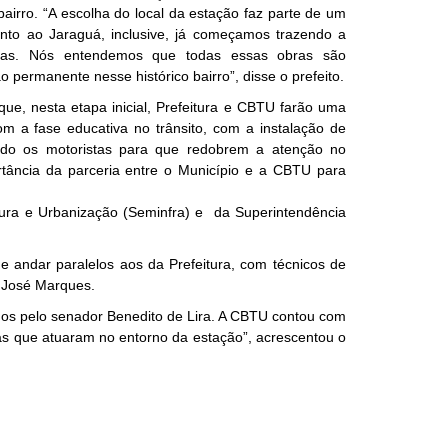
bairro. “A escolha do local da estação faz parte de um
ento ao Jaraguá, inclusive, já começamos trazendo a
arias. Nós entendemos que todas essas obras são
 permanente nesse histórico bairro”, disse o prefeito.
 que, nesta etapa inicial, Prefeitura e CBTU farão uma
 a fase educativa no trânsito, com a instalação de
ando os motoristas para que redobrem a atenção no
rtância da parceria entre o Município e a CBTU para
utura e Urbanização (Seminfra) e da Superintendência
 andar paralelos aos da Prefeitura, com técnicos de
, José Marques.
ados pelo senador Benedito de Lira. A CBTU contou com
as que atuaram no entorno da estação”, acrescentou o