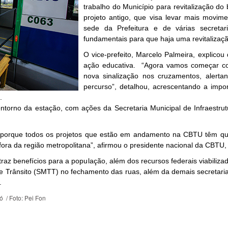
trabalho do Município para revitalização do 
projeto antigo, que visa levar mais movim
sede da Prefeitura e de várias secret
fundamentais para que haja uma revitalização
O vice-prefeito, Marcelo Palmeira, explicou
ação educativa. “Agora vamos começar com
nova sinalização nos cruzamentos, alert
percurso”, detalhou, acrescentando a impo
.
entorno da estação, com ações da Secretaria Municipal de Infraestr
 porque todos os projetos que estão em andamento na CBTU têm que
fora da região metropolitana”, afirmou o presidente nacional da CBTU
raz benefícios para a população, além dos recursos federais viabiliz
 e Trânsito (SMTT) no fechamento das ruas, além da demais secretari
.
ó / Foto: Pei Fon