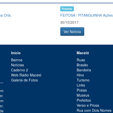
Próxima
a Orla.
FEITOSA / PITANGUINHA Ações d
30/10/2017
Ver Notícia
Início
Maceió
Bairros
Ruas
Notícias
Brasão
Caderno 2
Bandeira
Web Rádio Maceió
Hino
Galeria de Fotos
Turismo
Links
Praias
em
Museus
er.
Prefeitos
em
Verso e Prosa
r,
Rua com Dois Nomes
 da